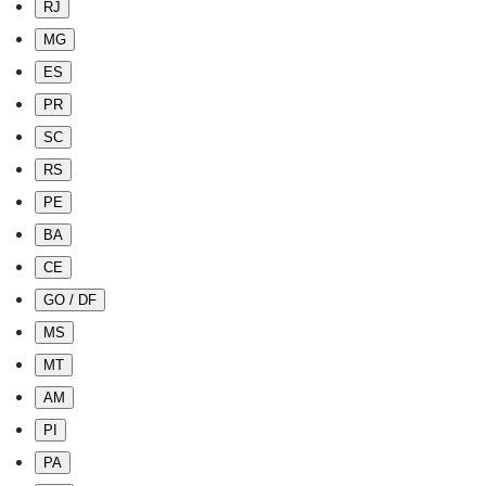
RJ
MG
ES
PR
SC
RS
PE
BA
CE
GO / DF
MS
MT
AM
PI
PA