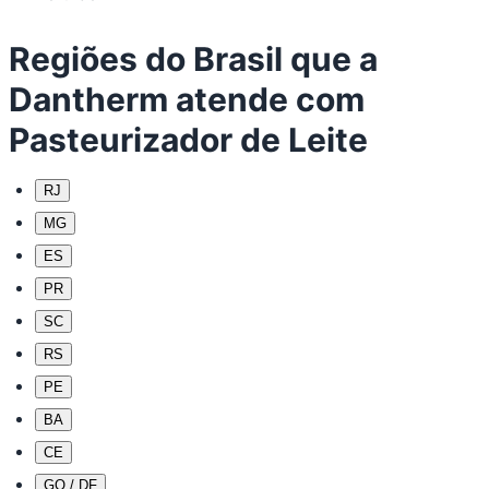
Regiões do Brasil que a
Dantherm atende com
Pasteurizador de Leite
RJ
MG
ES
PR
SC
RS
PE
BA
CE
GO / DF