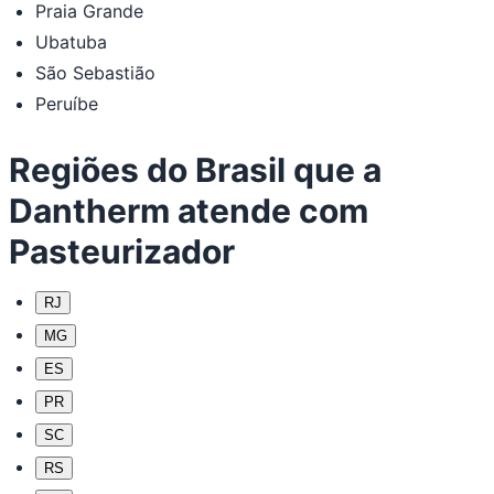
Praia Grande
Ubatuba
São Sebastião
Peruíbe
Regiões do Brasil que a
Dantherm atende com
Pasteurizador
RJ
MG
ES
PR
SC
RS