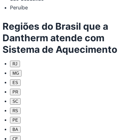
Peruíbe
Regiões do Brasil que a
Dantherm atende com
Sistema de Aquecimento
RJ
MG
ES
PR
SC
RS
PE
BA
CE